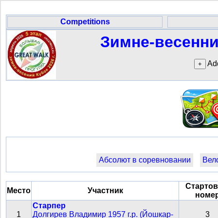
Competitions
Зимне-весенний
Add
Абсолют в соревновании
Вело
Старто
Место
Участник
номе
Старпер
1
Долгирев Владимир 1957 г.р. (Йошкар-
3