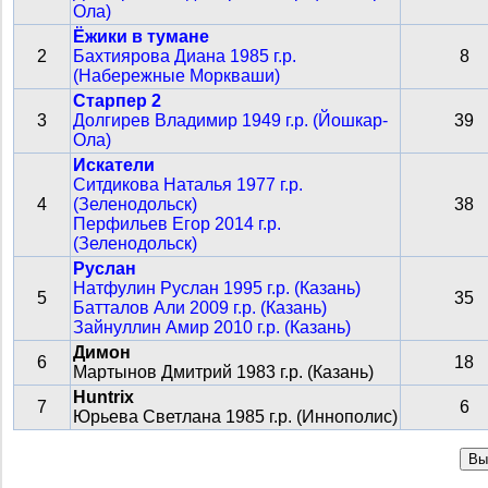
Ола)
Ёжики в тумане
2
Бахтиярова Диана 1985 г.р.
8
(Набережные Моркваши)
Старпер 2
3
Долгирев Владимир 1949 г.р. (Йошкар-
39
Ола)
Искатели
Ситдикова Наталья 1977 г.р.
4
(Зеленодольск)
38
Перфильев Егор 2014 г.р.
(Зеленодольск)
Руслан
Натфулин Руслан 1995 г.р. (Казань)
5
35
Батталов Али 2009 г.р. (Казань)
Зайнуллин Амир 2010 г.р. (Казань)
Димон
6
18
Мартынов Дмитрий 1983 г.р. (Казань)
Huntrix
7
6
Юрьева Светлана 1985 г.р. (Иннополис)