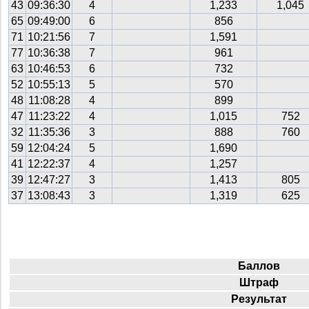
43
09:36:30
4
1,233
1,045
65
09:49:00
6
856
71
10:21:56
7
1,591
77
10:36:38
7
961
63
10:46:53
6
732
52
10:55:13
5
570
48
11:08:28
4
899
47
11:23:22
4
1,015
752
32
11:35:36
3
888
760
59
12:04:24
5
1,690
41
12:22:37
4
1,257
39
12:47:27
3
1,413
805
37
13:08:43
3
1,319
625
Баллов
Штраф
Результат