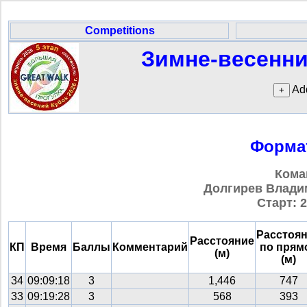
Competitions
Зимне-весенний
Add
Форма
Кома
Долгирев Владим
Старт: 2
Расстоя
Расстояние
КП
Время
Баллы
Комментарий
по прям
(м)
(м)
34
09:09:18
3
1,446
747
33
09:19:28
3
568
393