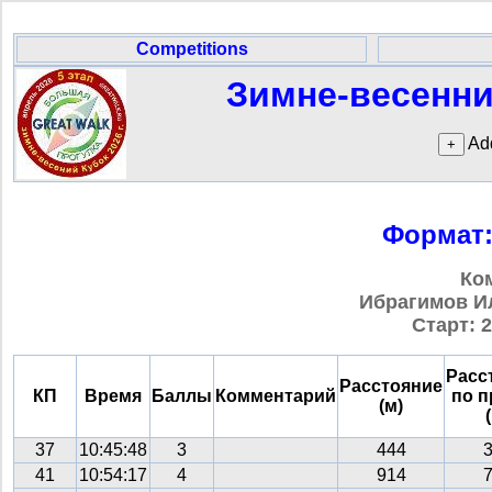
Competitions
Зимне-весенний
Add
Формат:
Ко
Ибрагимов Иль
Старт: 2
Расс
Расстояние
КП
Время
Баллы
Комментарий
по 
(м)
37
10:45:48
3
444
41
10:54:17
4
914