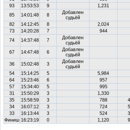
93
13:53:53
9
1,231
Добавлен
85
14:01:48
8
судьёй
82
14:12:45
8
2,024
73
14:20:28
7
944
Добавлен
74
14:37:48
7
судьёй
Добавлен
67
14:47:48
6
судьёй
Добавлен
36
15:02:48
3
судьёй
54
15:14:25
5
5,984
64
15:23:46
6
957
57
15:34:40
5
995
31
15:50:29
3
1,330
35
15:58:59
3
788
34
16:07:12
3
724
33
16:13:44
3
524
Финиш
16:23:19
0
1,120