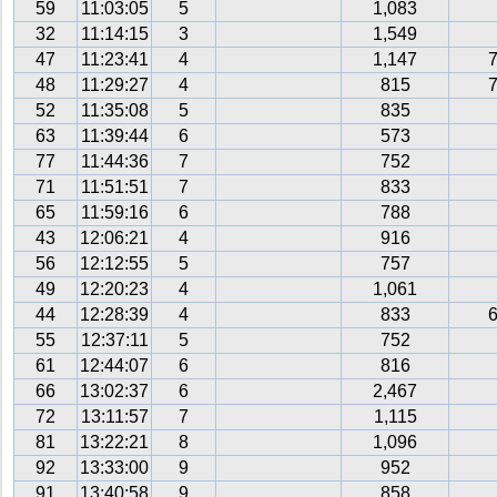
59
11:03:05
5
1,083
32
11:14:15
3
1,549
47
11:23:41
4
1,147
48
11:29:27
4
815
52
11:35:08
5
835
63
11:39:44
6
573
77
11:44:36
7
752
71
11:51:51
7
833
65
11:59:16
6
788
43
12:06:21
4
916
56
12:12:55
5
757
49
12:20:23
4
1,061
44
12:28:39
4
833
55
12:37:11
5
752
61
12:44:07
6
816
66
13:02:37
6
2,467
72
13:11:57
7
1,115
81
13:22:21
8
1,096
92
13:33:00
9
952
91
13:40:58
9
858