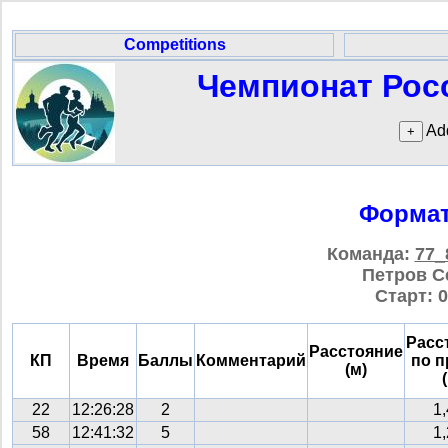
Competitions
Чемпионат Росс
Add
Формат
Команда:
77_
Петров С
Старт: 0
Расс
Расстояние
КП
Время
Баллы
Комментарий
по 
(м)
22
12:26:28
2
1
58
12:41:32
5
1