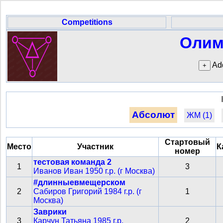
Competitions
Олим
Add
Абсолют
ЖМ (1)
Стартовый
Место
Участник
К
номер
тестовая команда 2
1
3
Иванов Иван 1950 г.р. (г Москва)
#длинныевмещерском
2
Сабиров Григорий 1984 г.р. (г
1
Москва)
Заврики
3
Карчун Татьяна 1985 г.р.
2