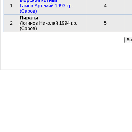
Морские котики
1
Гамов Артемий 1993 г.р.
4
(Саров)
Пираты
2
Логинов Николай 1994 г.р.
5
(Саров)